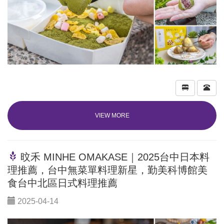
VIEW MORE
旼禾 MINHE OMAKASE｜2025台中日本料
理推薦，台中無菜單料理新星，勤美科博館美
食台中北區日式料理推薦
2025-04-14