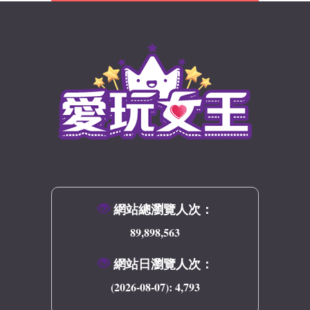
網站總瀏覽人次：
89,898,563
網站日瀏覽人次：
(2026-08-07):
4,793