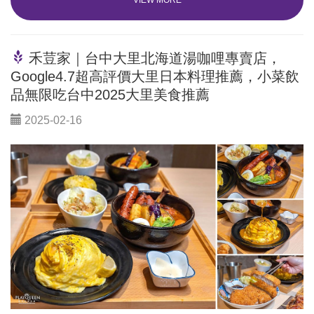
禾荳家｜台中大里北海道湯咖哩專賣店，
Google4.7超高評價大里日本料理推薦，小菜飲
品無限吃台中2025大里美食推薦
2025-02-16