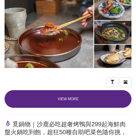
VIEW MORE
覓鍋物｜沙鹿必吃超奢烤鴨與299起海鮮肉
盤火鍋吃到飽，超狂50種自助吧菜色隨你挑，