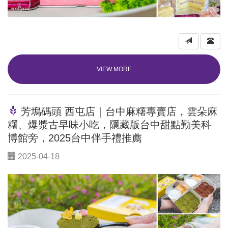
VIEW MORE
芳塢碼頭 西屯店｜台中麻糬專賣店，雲朵麻
糬、爆漿古早味小吃，隱藏版台中甜點勤美科
博館旁，2025台中伴手禮推薦
2025-04-18