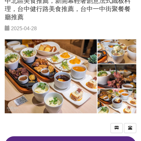
中北區美食推薦，新開幕輕奢創意法式鐵板料
理，台中健行路美食推薦，台中一中街聚餐餐
廳推薦
2025-04-28