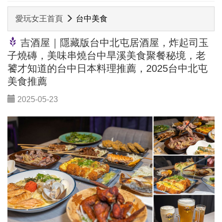
愛玩女王首頁
台中美食
吉酒屋｜隱藏版台中北屯居酒屋，炸起司玉
子燒磚，美味串燒台中旱溪美食聚餐秘境，老
饕才知道的台中日本料理推薦，2025台中北屯
美食推薦
2025-05-23