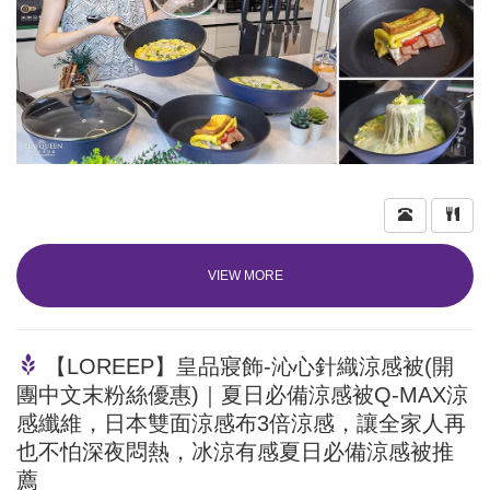
VIEW MORE
【LOREEP】皇品寢飾-沁心針織涼感被(開
團中文末粉絲優惠)｜夏日必備涼感被Q-MAX涼
感纖維，日本雙面涼感布3倍涼感，讓全家人再
也不怕深夜悶熱，冰涼有感夏日必備涼感被推
薦