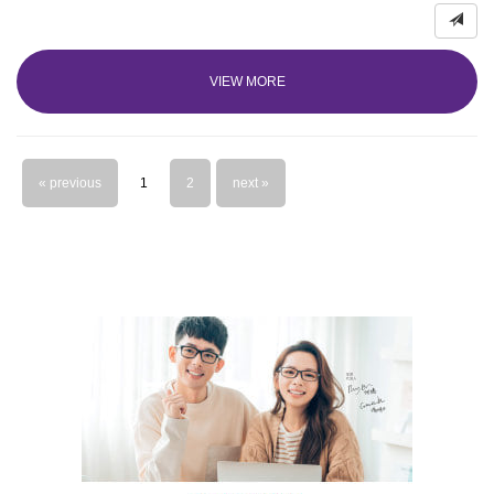
VIEW MORE
« previous
1
2
next »