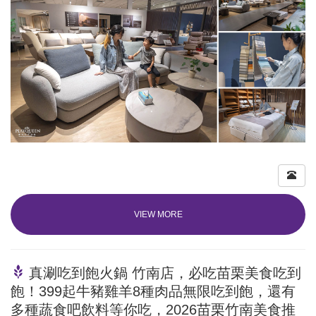
VIEW MORE
真涮吃到飽火鍋 竹南店，必吃苗栗美食吃到
飽！399起牛豬雞羊8種肉品無限吃到飽，還有
多種蔬食吧飲料等你吃，2026苗栗竹南美食推