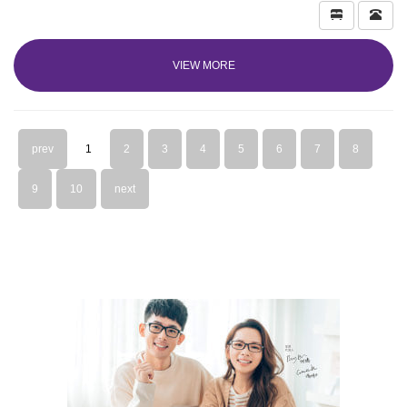
VIEW MORE
prev
1
2
3
4
5
6
7
8
9
10
next