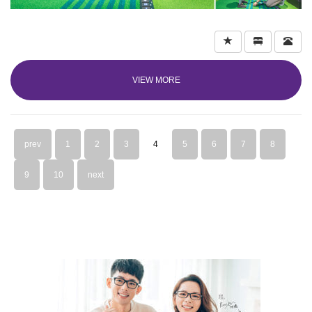
VIEW MORE
prev
1
2
3
4
5
6
7
8
9
10
next