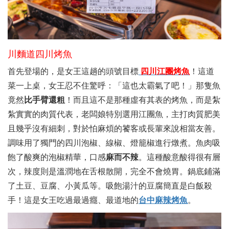
川麵道四川烤魚
首先登場的，是女王這趟的頭號目標
四川江團烤魚
！這道
菜一上桌，女王忍不住驚呼：「這也太霸氣了吧！」那隻魚
竟然
比手臂還粗
！而且這不是那種虛有其表的烤魚，而是紮
紮實實的肉質代表，老闆娘特別選用江團魚，主打肉質肥美
且幾乎沒有細刺，對於怕麻煩的饕客或長輩來說相當友善。
調味用了獨門的四川泡椒、線椒、燈籠椒進行燉煮。魚肉吸
飽了酸爽的泡椒精華，口感
麻而不辣
。這種酸意酸得很有層
次，辣度則是溫潤地在舌根散開，完全不會燒胃。鍋底鋪滿
了土豆、豆腐、小黃瓜等。吸飽湯汁的豆腐簡直是白飯殺
手！這是女王吃過最過癮、最道地的
台中麻辣烤魚
。