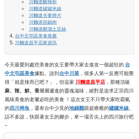
川麵道酸辣粉
川麵道罐罐米線
川麵道夫妻肺片
川麵道回鍋肉
川麵道醋溜土豆絲
台中北屯區美食推薦
川麵道昌平店家資訊
今天最愛到處挖美食的女王要帶大家去進攻一個超狂的
台
中北屯區美食
據點。說到
台中川菜
，很多人第一反應可能覺
得「就是辣而已吧？」，但這家
川麵道昌平店
，那種頂級
麻、辣、鮮、香
層層遞進的靈魂滋味，絕對是追求正宗四川
風味美食的老饕必吃的美食 ！這次女王不只帶大家吃霸氣
的
四川烤魚
，還有台中少見的
地鍋雞
跟超療癒的
罐罐米線
。
話不多說，快跟著女王的腳步，來一場舌尖上的四川旅行吧
~