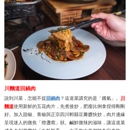
川麵道回鍋肉
說到川菜，怎能不提
回鍋肉
？這道菜講究的是「鑊氣」。
川
麵道
使用新鮮的五花肉片，先煮後炒，肥瘦比例拿捏得剛剛
好。加入甜椒、青椒與正宗四川郫縣豆瓣醬快炒，肉片邊緣
呈現迷人的微焦「燈盞窩」狀。鹹鮮微辣的滋味，讓這道菜