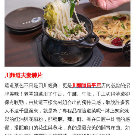
川麵道夫妻肺片
這道菜色不只是四川經典，更是
川麵道昌平店
店內必點的招
牌美味！老闆娘選用了牛舌、牛腱、牛肚，手工切得薄透卻
保有咬勁，由於這三樣食材組合出的獨特口感，聽說許多客
人不遠千里而來，就是為了專程品嚐這道菜呢~ 淋上獨家煉
製的紅油與花椒粉，那種
麻、辣、鮮、香
在口腔中炸開的感
覺，搭配脆口的花生與蔥花，真的是最完美的開胃序曲。如