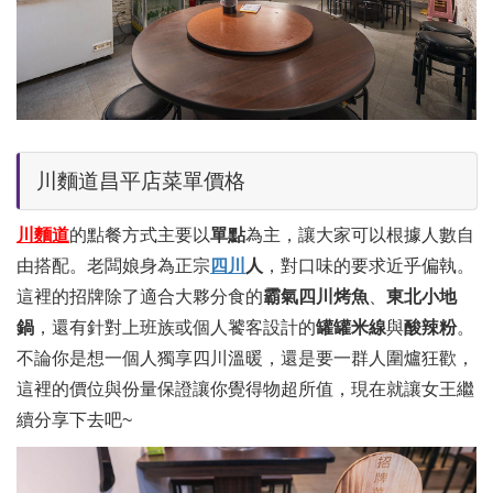
川麵道昌平店菜單價格
川麵道
的點餐方式主要以
單點
為主，讓大家可以根據人數自
由搭配。老闆娘身為正宗
四川
人
，對口味的要求近乎偏執。
這裡的招牌除了適合大夥分食的
霸氣四川烤魚
、
東北
小地
鍋
，還有針對上班族或個人饕客設計的
罐罐米線
與
酸辣粉
。
不論你是想一個人獨享四川溫暖，還是要一群人圍爐狂歡，
這裡的價位與份量保證讓你覺得物超所值，現在就讓女王繼
續分享下去吧~