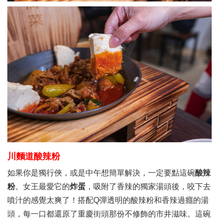
川麵道酸辣粉
如果你是獨行俠，或是中午想簡單解決，一定要點這碗
酸辣
粉
。女王最愛它的
炸蛋
，吸附了香辣的獨家湯頭後，咬下去
噴汁的感覺太爽了！搭配Q彈透明的酸辣粉和香辣過癮的湯
頭，每一口都還原了重慶街頭那份不修飾的市井滋味。這碗