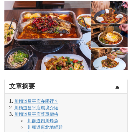
文章摘要
⏏
川麵道昌平店在哪裡？
川麵道昌平店環境介紹
川麵道昌平店菜單價格
川麵道四川烤魚
川麵道東北地鍋雞