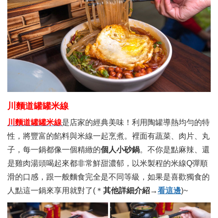
川麵道罐罐米線
川麵道罐罐米線
是店家的經典美味！利用陶罐導熱均勻的特
性，將豐富的餡料與米線一起烹煮。裡面有蔬菜、肉片、丸
子，每一鍋都像一個精緻的
個人小砂鍋
。不你是點麻辣、還
是雞肉湯頭喝起來都非常鮮甜濃郁，以米製程的米線Q彈順
滑的口感，跟一般麵食完全是不同等級，如果是喜歡獨食的
人點這一鍋來享用就對了(＊
其他詳細介紹→
看這邊
)~