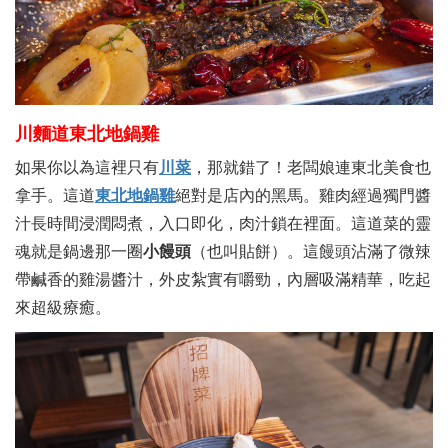
川麵道東北地鍋雞
如果你以為這裡只有
川菜
，那就錯了！老闆娘連東北美食也
拿手。這道
東北地鍋雞
絕對是店內的黑馬。雞肉經過獨門醬
汁長時間浸潤悶煮，入口即化，肉汁鎖在裡面。這道菜的靈
魂就是鍋邊那一圈
小饅頭
（也叫貼餅）。這饅頭沾滿了微辣
帶鹹香的雞湯醬汁，外皮紮實有嚼勁，內層吸滿精華，吃起
來超級療癒。