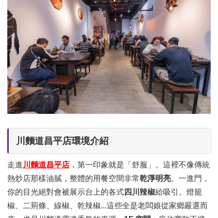
川麵道昌平店環境介紹
走進
川麵道昌平店
，第一印象就是「舒服」。這裡不像傳統
熱炒店那樣油膩，整體的用餐空間非常
乾淨明亮
。一進門，
你的目光絕對會被展示台上的各式
四川辣椒
給吸引。燈籠
椒、二荊條、線椒、乾辣椒...這些全是老闆娘從家鄉嚴選而