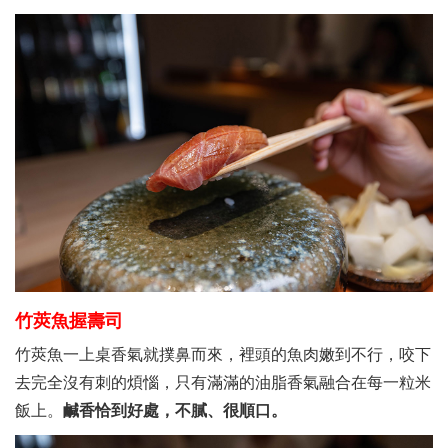
竹莢魚握壽司
竹莢魚一上桌香氣就撲鼻而來，裡頭的魚肉嫩到不行，咬下
去完全沒有刺的煩惱，只有滿滿的油脂香氣融合在每一粒米
飯上。
鹹香恰到好處，不膩、很順口。