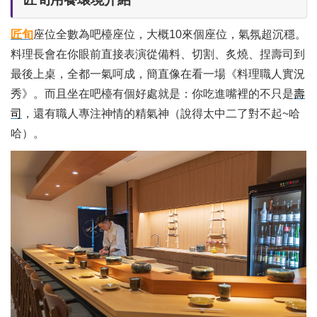
匠旬
座位全數為吧檯座位，大概10來個座位，氣氛超沉穩。
料理長會在你眼前直接表演從備料、切割、炙燒、捏壽司到
最後上桌，全都一氣呵成，簡直像在看一場《料理職人實況
秀》。而且坐在吧檯有個好處就是：你吃進嘴裡的不只是
壽
司
，還有職人專注神情的精氣神（說得太中二了對不起~哈
哈）。