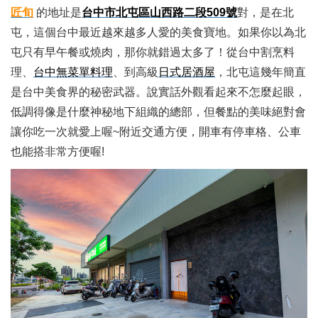
匠旬
的地址是
台中市北屯區山西路二段509號
對，是在北
屯，這個台中最近越來越多人愛的美食寶地。如果你以為北
屯只有早午餐或燒肉，那你就錯過太多了！從台中割烹料
理、
台中無菜單料理
、到高級
日式居酒屋
，北屯這幾年簡直
是台中美食界的秘密武器。說實話外觀看起來不怎麼起眼，
低調得像是什麼神秘地下組織的總部，但餐點的美味絕對會
讓你吃一次就愛上喔~附近交通方便，開車有停車格、公車
也能搭非常方便喔!