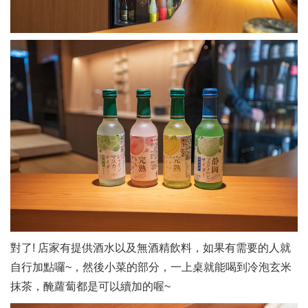
對了! 店家有提供酒水以及無酒精飲料，如果有需要的人就
自行加點囉~，然後小菜的部分，一上桌就能喝到冷泡玄米
抹茶，醃蘿蔔都是可以續加的喔~