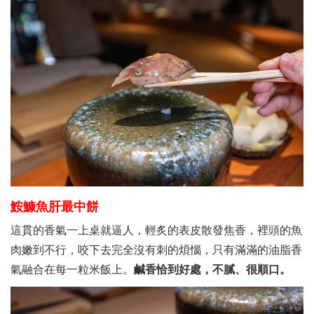
鮟鱇魚肝最中餅
這貫的香氣一上桌就逼人，輕炙的表皮散發焦香，裡頭的魚
肉嫩到不行，咬下去完全沒有刺的煩惱，只有滿滿的油脂香
氣融合在每一粒米飯上。
鹹香恰到好處，不膩、很順口。