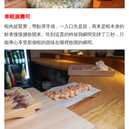
車蝦握壽司
蝦肉超緊實，帶點彈牙感，一入口先是甜，再來是蝦本身的
鮮香慢慢擴散開來。吃到這貫的時候我瞬間安靜了三秒，只
能專心享受那個蝦的甜味在嘴裡散開的瞬間。