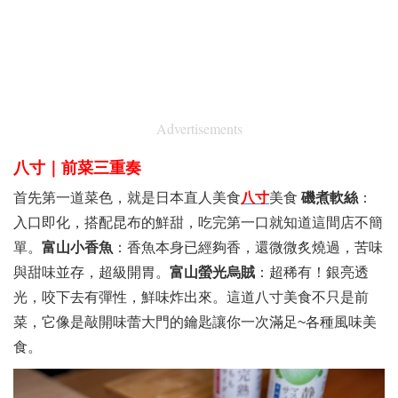
Advertisements
八寸｜前菜三重奏
首先第一道菜色，就是日本直人美食
八寸
美食
磯煮軟絲
：
入口即化，搭配昆布的鮮甜，吃完第一口就知道這間店不簡
單。
富山小香魚
：香魚本身已經夠香，還微微炙燒過，苦味
與甜味並存，超級開胃。
富山螢光烏賊
：超稀有！銀亮透
光，咬下去有彈性，鮮味炸出來。這道八寸美食不只是前
菜，它像是敲開味蕾大門的鑰匙讓你一次滿足~各種風味美
食。