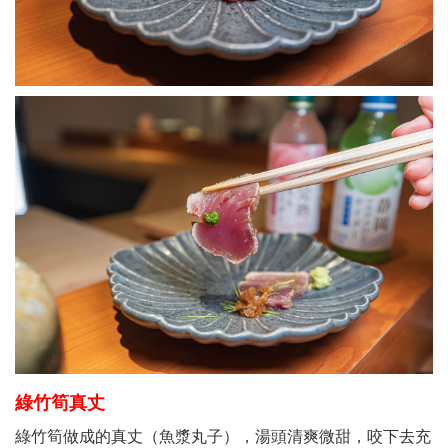
綠竹筍真丈
綠竹筍做成的真丈（魚漿丸子），湯頭清爽微甜，咬下去充