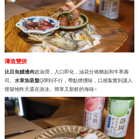
薄造雙拼
比目魚鰭邊肉
超油潤，入口即化，油花分佈猶如和牛界壽
司。
水章魚吸盤
Q彈到不行，帶點煙燻味，口感紮實到讓人
懷疑牠昨天還在游泳。簡單又新鮮的海味~