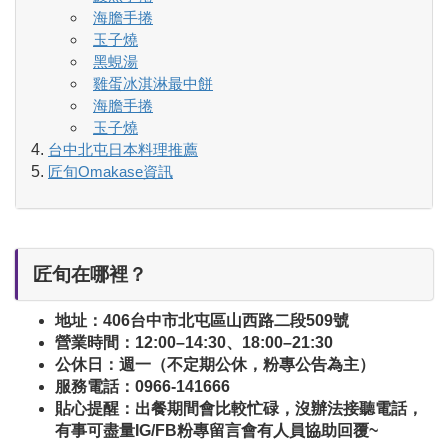
海膽手捲
玉子燒
黑蜆湯
雞蛋冰淇淋最中餅
海膽手捲
玉子燒
台中北屯日本料理推薦
匠旬Omakase​資訊
匠旬在哪裡？
地址：406台中市北屯區山西路二段509號
營業時間：12:00–14:30、18:00–21:30
公休日：週一（不定期公休，粉專公告為主）
服務電話：0966-141666
貼心提醒：出餐期間會比較忙碌，沒辦法接聽電話，
有事可盡量IG/FB粉專留言會有人員協助回覆~