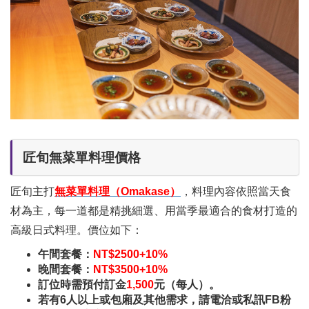
匠旬無菜單料理價格
匠旬主打
無菜單料理（Omakase）
，料理內容依照當天食
材為主，每一道都是精挑細選、用當季最適合的食材打造的
高級日式料理。價位如下：
午間套餐：
NT$2500+10%
晚間套餐：
NT$3500+10%
訂位時需預付訂金
1,500
元（每人）。
若有6人以上或包廂及其他需求，請電洽或私訊FB粉