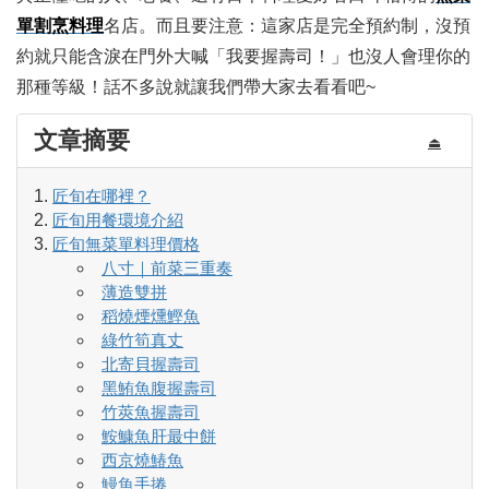
單割烹料理
名店。而且要注意：這家店是完全預約制，沒預
約就只能含淚在門外大喊「我要握壽司！」也沒人會理你的
那種等級！話不多說就讓我們帶大家去看看吧~
文章摘要
⏏
匠旬在哪裡？
匠旬用餐環境介紹
匠旬無菜單料理價格
八寸｜前菜三重奏
薄造雙拼
稻燒煙燻鰹魚
綠竹筍真丈
北寄貝握壽司
黑鮪魚腹握壽司
竹莢魚握壽司
鮟鱇魚肝最中餅
西京燒鰆魚
鰻魚手捲