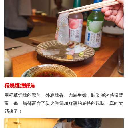
稻燒煙燻鰹魚
用稻草煙燻的鰹魚，外表燻香、內層生嫩，味道層次感超豐
富，每一層都富含了炭火香氣加鮮甜的感特的風味，真的太
銷魂了！