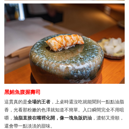
黑鮪魚腹握壽司
這貫真的是
全場的王者
，上桌時還沒吃就能聞到一點點油脂
香，光看那粉嫩的色澤就知道不簡單。入口瞬間完全不用咀
嚼，
油脂直接在嘴裡化開，像一塊魚版奶油
，濃郁又滑順，
還會帶一點淡淡的甜味。