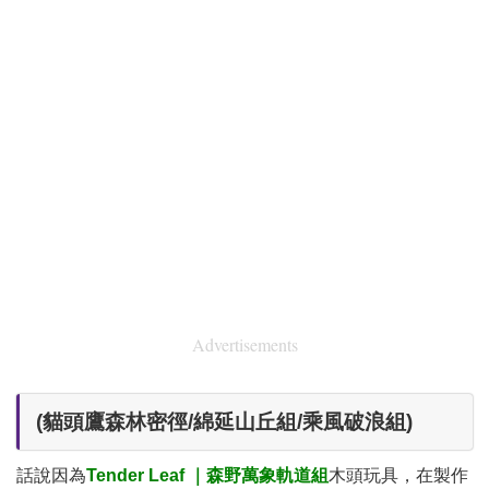
Advertisements
​(貓頭鷹森林密徑/綿延山丘組/乘風破浪組)
話說因為
Tender Leaf
｜森野萬象軌道組
木頭玩具，在製作