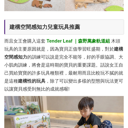
建構空間感知力兒童玩具推薦
而且女王會購入這套
Tender Leaf
｜森野萬象軌道組
木頭
玩具的主要原因就是，因為寶貝正值學習旺盛期，對於
建構
空間感知力
的訓練可以說是完全不能等，好的手眼協調、大
小肌肉訓練，將會是這時期的寶貝的重要課題。話說女王自
己買給寶寶的許多玩具種類裡，最耐用而且比較玩不膩的就
是這種
建構性的玩具
，除了可以變出多樣的型態與玩法更可
以讓寶貝感受到無比的成就感喔!