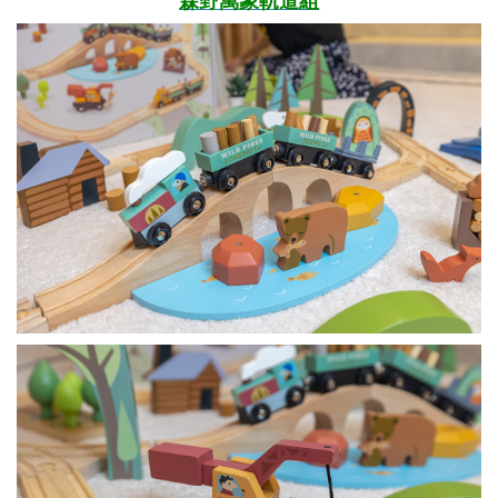
森野萬象軌道組