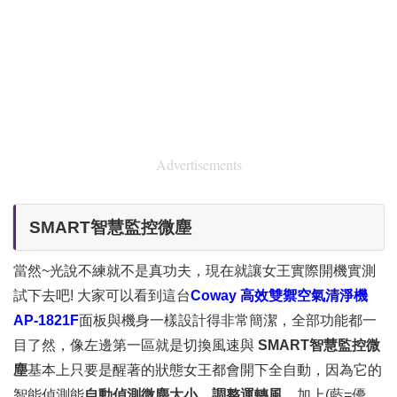
Advertisements
SMART智慧監控微塵
當然~光說不練就不是真功夫，現在就讓女王實際開機實測
試下去吧! 大家可以看到這台
Coway 高效雙禦空氣清淨機
AP-1821F
面板與機身一樣設計得非常簡潔，全部功能都一
目了然，像左邊第一區就是切換風速與
SMART智慧監控微
塵
基本上只要是醒著的狀態女王都會開下全自動，因為它的
智能偵測能
自動偵測微塵大小，調整運轉風，
加上(藍=優