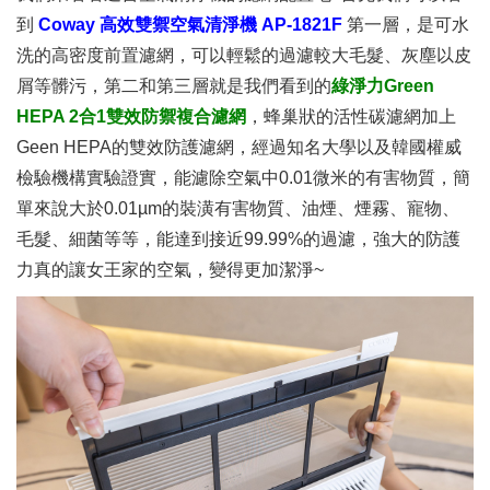
到
Coway 高效雙禦空氣清淨機 AP-1821F
第一層，是可水
洗的高密度前置濾網，可以輕鬆的過濾較大毛髮、灰塵以皮
屑等髒污，第二和第三層就是我們看到的
綠淨力Green
HEPA 2合1雙效防禦複合濾網
，蜂巢狀的活性碳濾網加上
Geen HEPA的雙效防護濾網，經過知名大學以及韓國權威
檢驗機構實驗證實，能濾除空氣中0.01微米的有害物質，簡
單來說大於0.01µm的裝潢有害物質、油煙、煙霧、寵物、
毛髮、細菌等等，能達到接近99.99%的過濾，強大的防護
力真的讓女王家的空氣，變得更加潔淨~