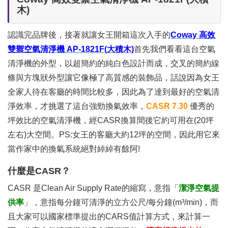
木)
認識完品牌後，接著就讓女王開箱這次入手的
Coway 高效
雙禦空氣清淨機 AP-1821F(大積木)
首先我們看看這台空氣
清淨機的外型，以超簡約的純白色設計而成，交叉的簡約線
條與方塊狀外型讓它像極了高質感的裝飾品，話說因為女王
全家人待在客廳的時間比較多，因此為了達到最好的空氣清
淨效率，才挑選了這台強勁換氣效率，
CASR 7.30
優秀的
坪效比的空氣清淨機，經CASR換算間後它約可用在(20坪
左右)大空間。PS:女王的客廳大約12坪的空間，因此用它來
當作家中的換氣系統絕對綽綽有餘阿!
什麼是CASR？
CASR 是Clean Air Supply Rate的縮寫，意指「
潔淨空氣提
供率
」，意指每分鐘可清淨的立方公尺/每分鐘(m³/min)，而
且大家可以國家標準提出的CARS值計算方式，來計算一