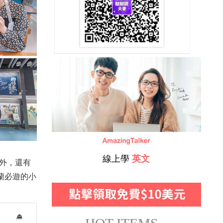
線上學
英文
外，還有
蘭必遊的小
⏏