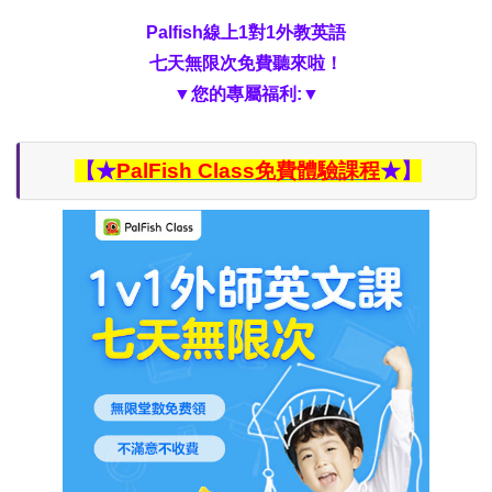
Palfish線上1對1外教英語
七天無限次免費聽來啦！
▼您的專屬福利:▼
【★
PalFish Class免費體驗課程
★】