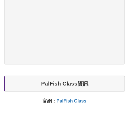
PalFish Class資訊
官網：
PalFish Class