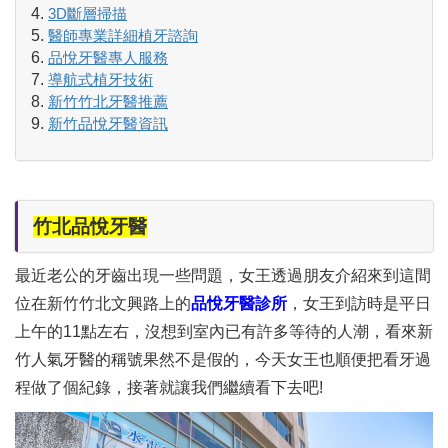
3D斷層掃描
醫師專業詳細植牙諮詢
品悅牙醫專人服務
導航式植牙技術
新竹竹北牙醫推薦
新竹品悅牙醫資訊
竹北品悅牙醫
最近老公的牙齒出現一些問題，女王透過朋友介紹來到這間
位在新竹竹北文興路上的
品悅牙醫診所
，女王到訪時是平日
上午的11點左右，沒想到室內已有許多等待的人潮，看來新
竹人氣牙醫的稱號果然不是假的，今天女王也順便把看牙過
程做了個紀錄，接著就讓我們繼續看下去吧!