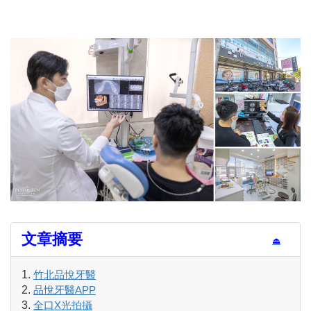
文章摘要
⏏
竹北品悅牙醫
品悅牙醫APP
全口X光拍攝