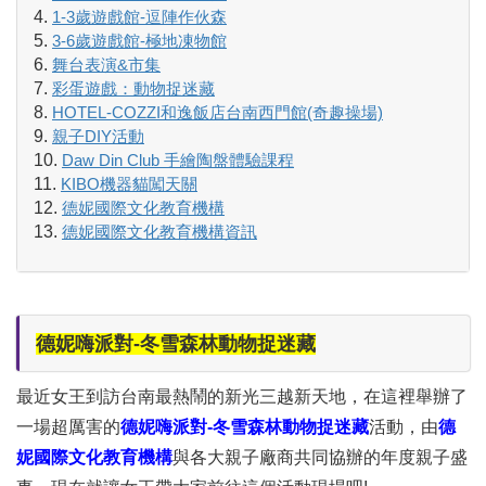
1-3歲遊戲館-逗陣作伙森
3-6歲遊戲館-極地凍物館
舞台表演&市集
彩蛋遊戲：動物捉迷藏
HOTEL-COZZI和逸飯店台南西門館(奇趣操場)
親子DIY活動
Daw Din Club 手繪陶盤體驗課程
KIBO機器貓闖天關
德妮國際文化教育機構
德妮國際文化教育機構資訊
德妮嗨派對-冬雪森林動物捉迷藏
最近女王到訪台南最熱鬧的新光三越新天地
，在這裡舉辦了
一場超厲害的
德妮嗨派對-冬雪森林動物捉迷藏
活動，由
德
妮國際文化教育機構
與各大親子廠商共同協辦的年度親子盛