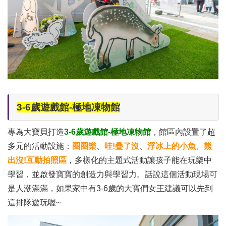
3-6歲遊戲館-極地凍物館
專為大寶貝打造
3-6歲遊戲館-極地凍物館
，館區內設置了超
多元的活動設施：
圈圈樂
、
哇!疊了沒
、
浮冰上的小魚
、
熊
出沒!互動拍照區
，多樣化的主題式活動讓孩子能在玩樂中
學習，並啟發寶寶的創造力與學習力。話說這個活動現場可
是人潮滿滿，如果家中有3-6歲的大寶們女王建議可以先到
這排隊遊玩喔~