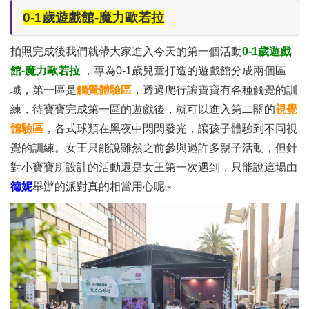
0-1歲遊戲館-魔力歐若拉
拍照完成後我們就帶大家進入今天的第一個活動
0-1歲遊戲
館-魔力歐若拉
，專為0-1歲兒童打造的遊戲館分成兩個區
域，第一區是
觸覺體驗區
，透過爬行讓寶寶有各種觸覺的訓
練，待寶寶完成第一區的遊戲後，就可以進入第二關的
視覺
體驗區
，各式球類在黑夜中閃閃發光，讓孩子體驗到不同視
覺的訓練。女王只能說雖然之前參與過許多親子活動，但針
對小寶寶所設計的活動還是女王第一次遇到，只能說這場由
德妮
舉辦的派對真的相當用心呢~