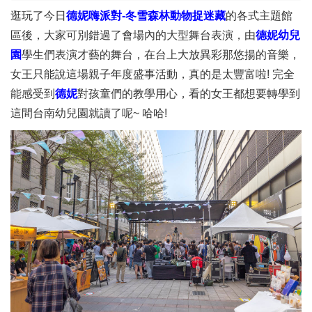
逛玩了今日
德妮嗨派對-冬雪森林動物捉迷藏
的各式主題館
區後，大家可別錯過了會場內的大型舞台表演，由
德妮幼兒
園
學生們表演才藝的舞台，在台上大放異彩那悠揚的音樂，
女王只能說這場親子年度盛事活動，真的是太豐富啦! 完全
能感受到
德妮
對孩童們的教學用心，看的女王都想要轉學到
這間台南幼兒園就讀了呢~ 哈哈!