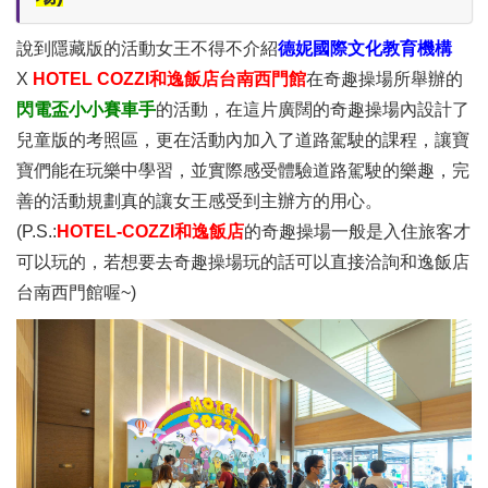
說到隱藏版的活動女王不得不介紹
德妮國際文化教育機構
X
HOTEL COZZI和逸飯店台南西門館
在奇趣操場所舉辦的
閃電盃小小賽車手
的活動，在這片廣闊的奇趣操場內設計了
兒童版的考照區，更在活動內加入了道路駕駛的課程，讓寶
寶們能在玩樂中學習，並實際感受體驗道路駕駛的樂趣，完
善的活動規劃真的讓女王感受到主辦方的用心。
(P.S.:
HOTEL-COZZI和逸飯店
的奇趣操場一般是入住旅客才
可以玩的，若想要去奇趣操場玩的話可以直接洽詢和逸飯店
台南西門館喔~)