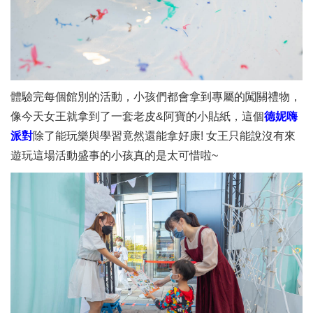
體驗完每個館別的活動，小孩們都會拿到專屬的闖關禮物，
像今天女王就拿到了一套老皮&阿寶的小貼紙，這個
德妮嗨
派對
除了能玩樂與學習竟然還能拿好康! 女王只能說沒有來
遊玩這場活動盛事的小孩真的是太可惜啦~