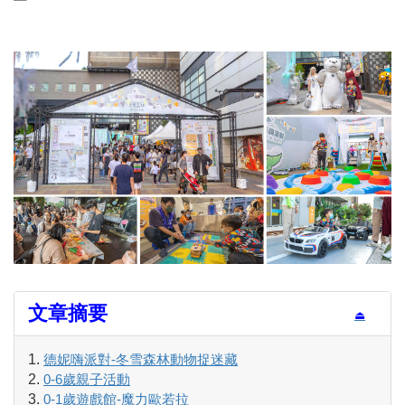
文章摘要
⏏
德妮嗨派對-冬雪森林動物捉迷藏
0-6歲親子活動
0-1歲遊戲館-魔力歐若拉