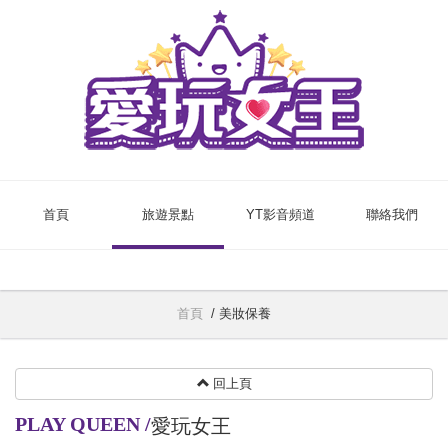
首頁
旅遊景點
YT影音頻道
聯絡我們
首頁
/
美妝保養
回上頁
PLAY QUEEN
/
愛玩女王