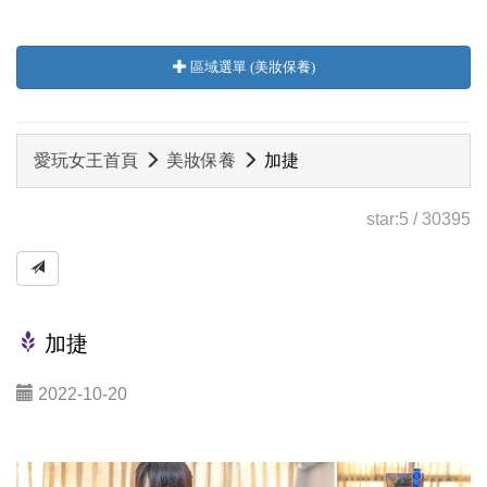
區域選單 (美妝保養)
愛玩女王首頁
美妝保養
加捷
star:
5
/
30395
加捷
2022-10-20