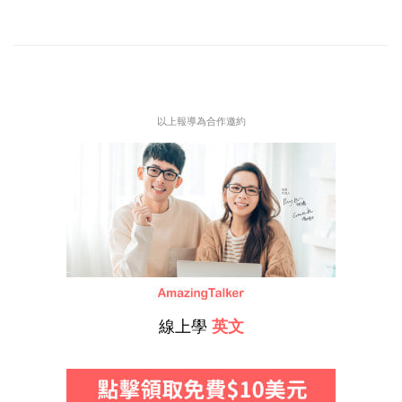
以上報導為合作邀約
線上學
英文