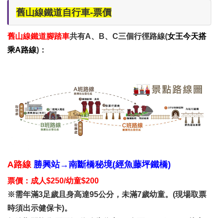
舊山線鐵道自行車-票價
舊山線鐵道腳踏車
共有A、B、C三個行徑路線(
女王今天搭
乘A路線
)：
A路線
勝興站→南斷橋秘境(經魚藤坪鐵橋)
票價：成人$250/幼童$200
※需年滿3足歲且身高達95公分，未滿7歲幼童。(現場取票
時須出示健保卡)。