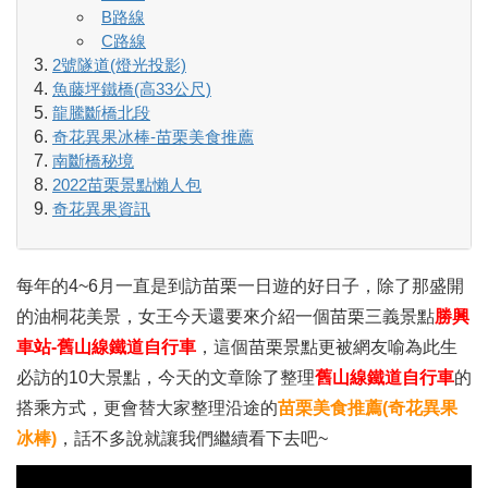
B路線
C路線
2號隧道(燈光投影)
魚藤坪鐵橋(高33公尺)
龍騰斷橋北段
奇花異果冰棒-苗栗美食推薦
南斷橋秘境
2022苗栗景點懶人包
奇花異果資訊
每年的4~6月一直是到訪苗栗一日遊的好日子，除了那盛開
的油桐花美景，女王今天還要來介紹一個苗栗三義景點
勝興
車站-舊山線鐵道自行車
，這個苗栗景點更被網友喻為此生
必訪的10大景點，今天的文章除了整理
舊山線鐵道自行車
的
搭乘方式，更會替大家整理沿途的
苗栗美食推薦(奇花異果
冰棒)
，話不多說就讓我們繼續看下去吧~