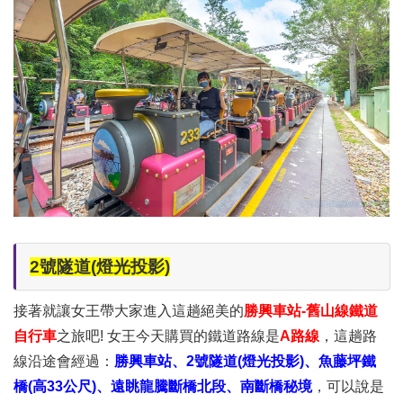
2號隧道(燈光投影)
接著就讓女王帶大家進入這趟絕美的
勝興車站-舊山線鐵道
自行車
之旅吧! 女王今天購買的鐵道路線是
A路線
，這趟路
線沿途會經過：
勝興車站、2號隧道(燈光投影)、魚藤坪鐵
橋(高33公尺)、遠眺龍騰斷橋北段、南斷橋秘境
，可以說是