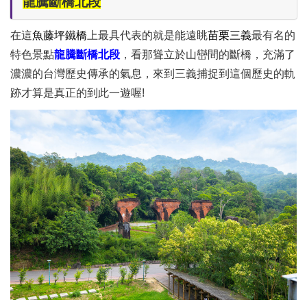
龍騰斷橋北段
在這
魚藤坪鐵橋
上最具代表的就是能遠眺
苗栗三義
最有名的
特色景點
龍騰斷橋北段
，看那聳立於山巒間的斷橋，充滿了
濃濃的台灣歷史傳承的氣息，來到三義捕捉到這個歷史的軌
跡才算是真正的到此一遊喔!