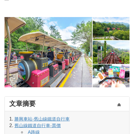
文章摘要
⏏
勝興車站-舊山線鐵道自行車
舊山線鐵道自行車-票價
A路線