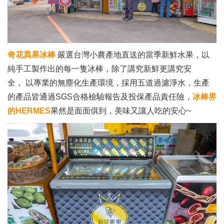
奇花異果冰棒
嚴選台灣小農產地直送的當季新鮮水果，以
純手工製作出的每一隻冰棒，除了講究新鮮更講究安
全， 以專業的無塵化生產環境，採用五道過濾淨水，生產
的產品皆通過SGS合格檢驗報告及投保產品責任險，
冰棒界
的HERMES
果然是面面俱到，美味又讓人吃的安心~