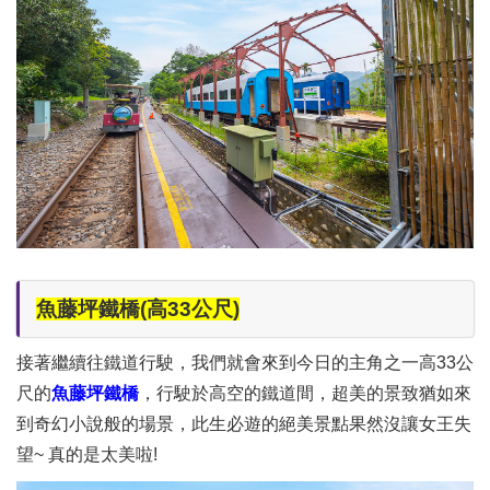
魚藤坪鐵橋(高33公尺)
接著繼續往鐵道行駛，我們就會來到今日的主角之一高33公
尺的
魚藤坪鐵橋
，行駛於高空的鐵道間，超美的景致猶如來
到奇幻小說般的場景，此生必遊的絕美景點果然沒讓女王失
望~ 真的是太美啦!