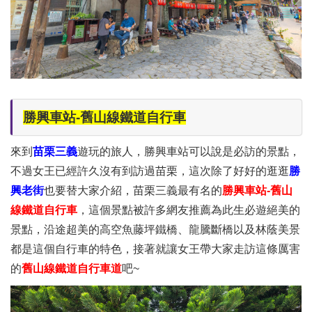
勝興車站-舊山線鐵道自行車
來到
苗栗三義
遊玩的旅人，勝興車站可以說是必訪的景點，
不過女王已經許久沒有到訪過苗栗，這次除了好好的逛逛
勝
興老街
也要替大家介紹，苗栗三義最有名的
勝興車站-舊山
線鐵道自行車
，這個景點被許多網友推薦為此生必遊絕美的
景點，沿途超美的高空魚藤坪鐵橋、龍騰斷橋以及林蔭美景
都是這個自行車的特色，接著就讓女王帶大家走訪這條厲害
的
舊山線鐵道自行車道
吧~