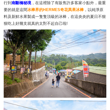
行到
南斷橋秘境
，在這裡除了有販售許多客家小點外，最重
要的就是這間
冰棒界的HERMES奇花異果冰棒
，以純淨原
料及新鮮水果製成一隻隻頂級的冰棒，在這炎炎的夏日不狠
狠吃上好幾支就真的太對不起自己啦!