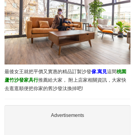
最後女王就把平價又實惠的精品訂製沙發
傢.寓見
這間
桃園
蘆竹沙發家具行
推薦給大家， 附上店家相關資訊，大家快
去逛逛順便把你家的舊沙發汰換掉吧!
Advertisements