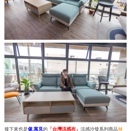
接下來也是
傢.寓見
的
「台灣涼感布」
涼感沙發系列商品
Ｍ