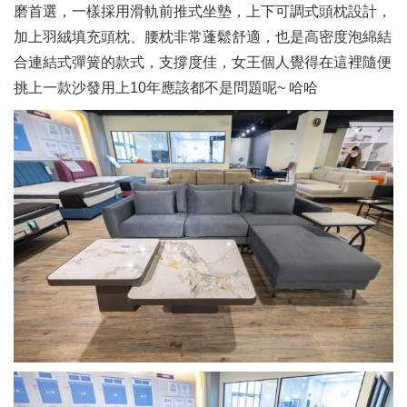
磨首選，一樣採用滑軌前推式坐墊，上下可調式頭枕設計，
加上羽絨填充頭枕、腰枕非常蓬鬆舒適，也是高密度泡綿結
合連結式彈簧的款式，支撐度佳，女王個人覺得在這裡隨便
挑上一款沙發用上10年應該都不是問題呢~ 哈哈