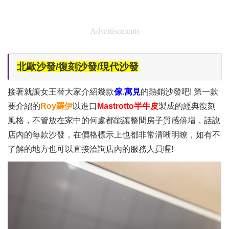
Advertisements
北歐沙發/復刻沙發/現代沙發
接著就讓女王替大家介紹幾款
傢.寓見
的熱銷沙發吧! 第一款
要介紹的
Roy羅伊
以進口
Mastrotto半牛皮
製成的經典復刻
風格，不管放在家中的何處都能讓整間房子質感倍增，話說
店內的每款沙發，在價格標示上也都非常清晰明瞭，如有不
了解的地方也可以直接洽詢店內的服務人員喔!