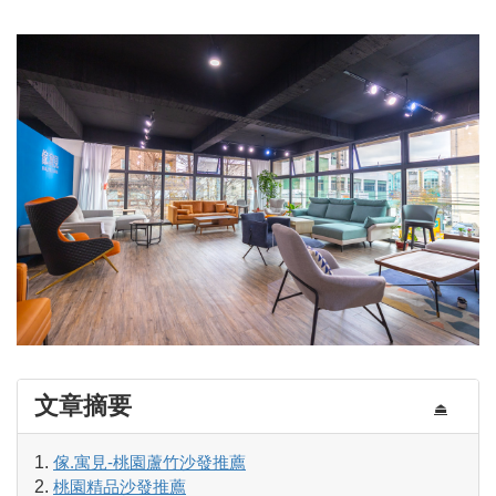
文章摘要
⏏
傢.寓見-桃園蘆竹沙發推薦
桃園精品沙發推薦