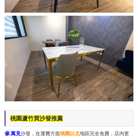
桃園蘆竹買沙發推薦
傢.寓見
沙發，在運費方面
桃園以北
地區完全免費，店內更