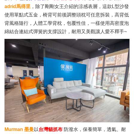
adrid馬得里
，除了剛剛女王介紹的涼感表層，這款L型沙發
使用單點式五金，椅背可前後調整頭枕可任意拆裝，高背低
背風格隨行，人體工學背枕，包覆性佳，一樣使用高密度泡
綿結合連結式彈簧的支撐設計，耐用又美觀讓人愛不釋手~
Murman 墨曼
以
台灣貓抓布
防潑水，保養簡單，透氣、耐