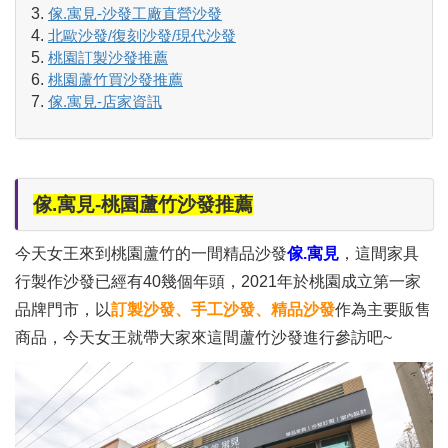
傢.寓見-沙發工廠直營沙發
北歐沙發/復刻沙發/現代沙發
桃園訂製沙發推薦
桃園蘆竹買沙發推薦
傢.寓見-店家​資訊
傢.寓見-桃園蘆竹沙發推薦
今天女王來到桃園蘆竹的一間精品沙發
傢.寓見
，這間家具
行製作沙發已經有40幾個年頭，2021年於桃園成立第一家
品牌門市，以
訂製沙發、手工沙發、
精品沙發
作為主要販售
商品，今天女王就帶大家來這間蘆竹沙發進行參訪吧~