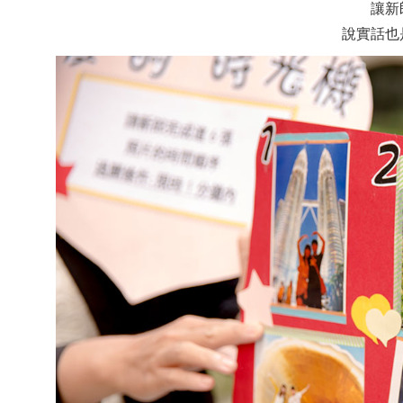
讓新
說實話也