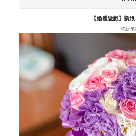
【婚禮遊戲】新娘
整新郎
/