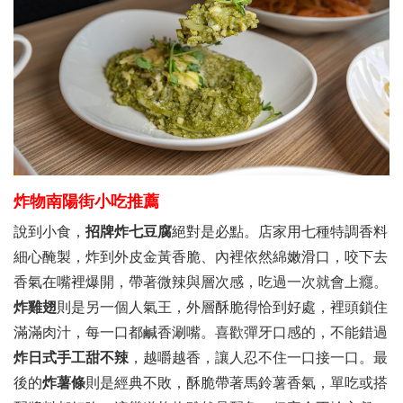
炸物南陽街小吃推薦
說到小食，
招牌炸七豆腐
絕對是必點。店家用七種特調香料
細心醃製，炸到外皮金黃香脆、內裡依然綿嫩滑口，咬下去
香氣在嘴裡爆開，帶著微辣與層次感，吃過一次就會上癮。
炸雞翅
則是另一個人氣王，外層酥脆得恰到好處，裡頭鎖住
滿滿肉汁，每一口都鹹香涮嘴。喜歡彈牙口感的，不能錯過
炸日式手工甜不辣
，越嚼越香，讓人忍不住一口接一口。最
後的
炸薯條
則是經典不敗，酥脆帶著馬鈴薯香氣，單吃或搭