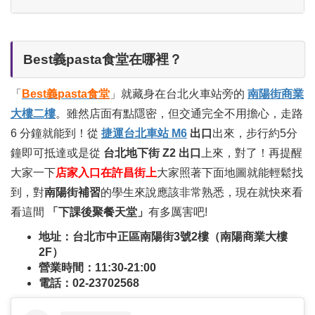
Best義pasta食堂在哪裡？
「
Best義pasta食堂
」就藏身在台北火車站旁的
南陽街商業
大樓二樓
。雖然店面有點隱密，但交通完全不用擔心，走路
6 分鐘就能到！從
捷運台北車站 M6
出口
出來，步行約5分
鐘即可抵達或是從
台北地下街 Z2 出口
上來，對了！再提醒
大家一下
店家入口在許昌街上
大家照著下面地圖就能輕鬆找
到，對
南陽街補習
的學生來說應該非常熟悉，現在就快來看
看這間
「下課後聚餐天堂」
有多厲害吧!
地址：台北市中正區南陽街3號2樓（南陽商業大樓
2F）
營業時間：11:30-21:00
電話：02-23702568