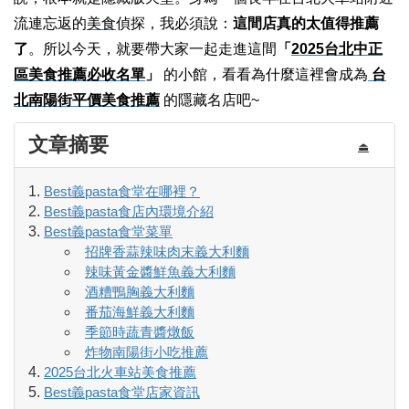
流連忘返的
美食
偵探，我必須說：
這間店真的太值得推薦
了
。所以今天，就要帶大家一起走進這間
「
2025台北中正
區美食推薦必收名單
」
的小館，看看為什麼這裡會成為
台
北南陽街平價美食推薦
的隱藏名店吧~
文章摘要
⏏
Best義pasta食堂在哪裡？
Best義pasta食店內環境介紹
Best義pasta食堂菜單
招牌香蒜辣味肉末義大利麵
辣味黃金醬鮮魚義大利麵
酒糟鴨胸義大利麵
番茄海鮮義大利麵
季節時蔬青醬燉飯
炸物南陽街小吃推薦
2025台北火車站美食推薦
Best義pasta食堂店家資訊