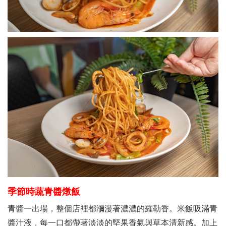
季節時蔬青醬燉飯
青醬一出場，整個店裡都瀰漫著濃濃的羅勒香。米飯吸滿青
醬汁液，每一口都帶著淡淡的堅果香氣與草本清新感。加上