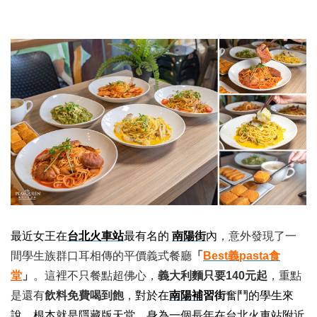
最近女王在
台北火車站
最有名的
南陽街
內
，意外發現了一
間學生族群口耳相傳的平價義式餐廳
「
Best義pasta食
堂
」
。這裡不只餐點超佛心，
義大利麵只要140元起
，重點
是還有
飲料免費喝到飽
，
對於在
南陽
補
習街
奮鬥的學生來
說，根本就是隱藏版天堂。身為一個長年在台北火車站附近