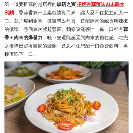
第一道要推薦的是店裡的
鎮店之寶
招牌香蒜辣味肉末義大
利麵
，香蒜香氣一上桌就撲鼻而來，讓人忍不住想立刻叉一
口。蒜片煸到金黃，微微帶點焦香，搭配碎肉的鹹香與辣椒
的微嗆，整個層次感超豐富。麵條吸滿醬汁，每一口都有
蒜
香＋肉末的爆發力
，咬下去還能感受到肉末的顆粒感。吃完
之後嘴巴留著微辣的餘韻，會忍不住想配一口免費飲料，再
接著吃下一口。