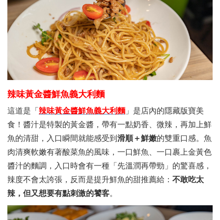
辣味黃金醬鮮魚義大利麵
這道是「
辣味黃金醬鮮魚義大利麵
」是店內的隱藏版寶美
食！醬汁是特製的黃金醬，帶有一點奶香、微辣，再加上鮮
魚的清甜，入口瞬間就能感受到
滑順＋鮮嫩
的雙重口感。魚
肉清爽軟嫩有著酸菜魚的風味，一口鮮魚、一口裹上金黃色
醬汁的麵調，入口時會有一種「先溫潤再帶勁」的驚喜感，
辣度不會太誇張，反而是提升鮮魚的甜推薦給：
不敢吃太
辣，但又想要有點刺激的饕客
。