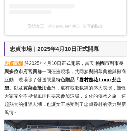
愛玩女王（@playqueen888）分享的貼文
忠貞市場｜2025年4月10日正式開幕
忠貞市場
於2025年4月10日正式開幕，當天
桃園市副市長
與多位市府官員
都一同蒞臨現場，共同參與開幕典禮與攤商
互動，現場除了發送限量
特色贈品「
眷村窗花 Logo 茄芷
袋
」
以及
買菜金抵用金
外，還有載歌載舞的盛大表演，難怪
大家完全不畏懼風雨也要來參加這場，文化的傳承之旅，這
超熱鬧的排隊人潮，也讓女王感受到了忠貞眷村的活力與新
風情~