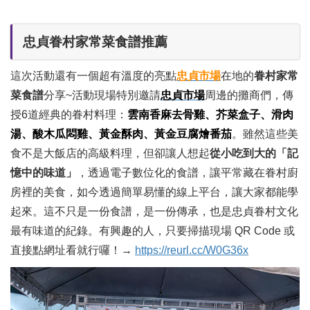
忠貞眷村家常菜食譜推薦
這次活動還有一個超有溫度的亮點
忠貞市場
在地的
眷村家常
菜食譜
分享~活動現場特別邀請
忠貞市場
周邊的攤商們，傳
授6道經典的眷村料理：
雲南香麻去骨雞、芥菜盒子、滑肉
湯、酸木瓜悶雞、黃金酥肉、黃金豆腐燴番茄
。雖然這些美
食不是大飯店的高級料理，但卻讓人想起
從小吃到大的「記
憶中的味道」
，透過電子數位化的食譜，讓平常藏在眷村廚
房裡的美食，如今透過簡單易懂的線上平台，讓大家都能學
起來。這不只是一份食譜，是一份傳承，也是忠貞眷村文化
最有味道的紀錄。有興趣的人，只要掃描現場 QR Code 或
直接點網址看就行囉！→
https://reurl.cc/W0G36x