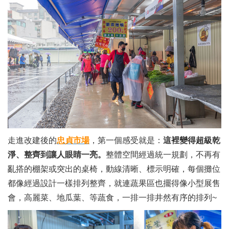
走進改建後的
忠貞市場
，第一個感受就是：
這裡變得超級乾
淨、整齊到讓人眼睛一亮。
整體空間經過統一規劃，不再有
亂搭的棚架或突出的桌椅，動線清晰、標示明確，每個攤位
都像經過設計一樣排列整齊，就連蔬果區也擺得像小型展售
會，高麗菜、地瓜葉、等蔬食，一排一排井然有序的排列~