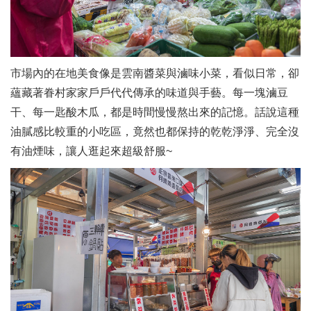
市場內的在地美食像是雲南醬菜與滷味小菜，看似日常，卻
蘊藏著眷村家家戶戶代代傳承的味道與手藝。每一塊滷豆
干、每一匙酸木瓜，都是時間慢慢熬出來的記憶。話說這種
油膩感比較重的小吃區，竟然也都保持的乾乾淨淨、完全沒
有油煙味，讓人逛起來超級舒服~