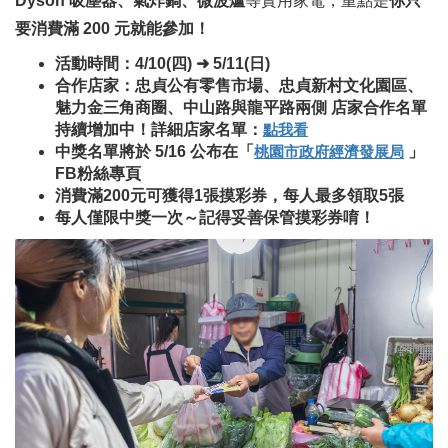
Dyson 吸塵器、氣炸鍋、微波爐
等實用家電，重點是
你只
要消費滿 200 元就能參加！
活動時間：4/10(四) ➜ 5/11(日)
合作店家：忠貞公有零售市場、忠貞新村文化園區、
魅力金三角商圈、中山路與龍平路兩側 店家合作名單
持續增加中！
詳細店家名單：
點我看
中獎名單將於 5/16 公布在「
桃園市政府經濟發展局
」
FB粉絲專頁
消費滿200元可獲得1張摸彩券，每人最多領取5張
每人僅限中獎一次～記得妥善保管摸彩券唷！