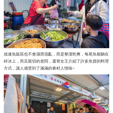
就連魚販區也不會濕滑混亂，而是整潔乾爽，每尾魚都躺在
碎冰上，而且親切的老闆，還替女王介紹了許多魚貨的料理
方式，讓人感受到了滿滿的眷村人情味~