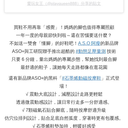
愛玩女王（@playqueen888）分享的貼文
買鞋不用再靠「感覺」！媽媽的腳也值得專屬照顧
一年一度的母親節快到啦～還在苦惱要送什麼？
不如送一雙會「懂腳」的好鞋吧！
A.S.O 阿瘦
的新品牌
ASO+與工研院聯手推出超酷的
#動態足壓量測
技術
只要 6 分鐘，量出媽媽的專屬步態，幫她找到最合腳
最舒適的鞋子，讓她每天走路都像在逛花園
還有新品牌ASO+的黑科「
#石墨烯動磁按摩鞋
」正式登
場！
√ 震動大底設計，減壓設計走路更輕鬆
透過微震動感設計，讓日常行走多一分舒適感。
√ 7顆磁氣石貼合腳底，隨時按摩舒適升級
仿穴位排列設計，貼合足底自然弧度，穿著時更有包覆感。
√ 石墨烯鞋墊加持，輕暖好感受