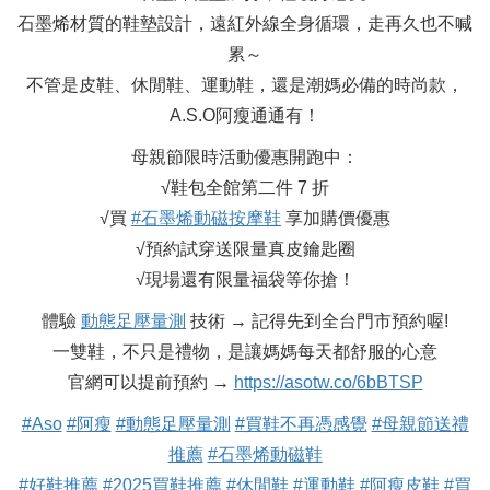
石墨烯材質的鞋墊設計，遠紅外線全身循環，走再久也不喊
累～
不管是皮鞋、休閒鞋、運動鞋，還是潮媽必備的時尚款，
A.S.O阿瘦通通有！
母親節限時活動優惠開跑中：
√鞋包全館第二件 7 折
√買
#石墨烯動磁按摩鞋
享加購價優惠
√預約試穿送限量真皮鑰匙圈
√現場還有限量福袋等你搶！
體驗
動態足壓量測
技術 → 記得先到全台門市預約喔!
一雙鞋，不只是禮物，是讓媽媽每天都舒服的心意
官網可以提前預約 →
https://asotw.co/6bBTSP
#Aso
#阿瘦
#動態足壓量測
#買鞋不再憑感覺
#母親節送禮
推薦
#石墨烯動磁鞋
#好鞋推薦
#2025買鞋推薦
#休閒鞋
#運動鞋
#阿瘦皮鞋
#買