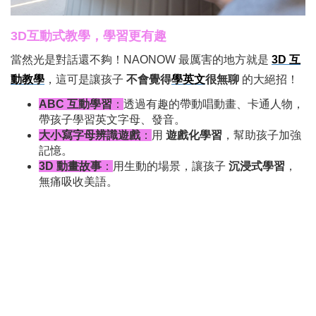
3D互動式教學，學習更有趣
當然光是對話還不夠！NAONOW 最厲害的地方就是
3D 互
動教學
，這可是讓孩子
不會覺得
學英文
很無聊
的大絕招！
ABC 互動學習
：
透過有趣的帶動唱動畫、卡通人物，
帶孩子學習英文字母、發音。
大小寫字母辨識遊戲
：
用
遊戲化學習
，幫助孩子加強
記憶。
3D 動畫故事
：
用生動的場景，讓孩子
沉浸式學習
，
無痛吸收美語。