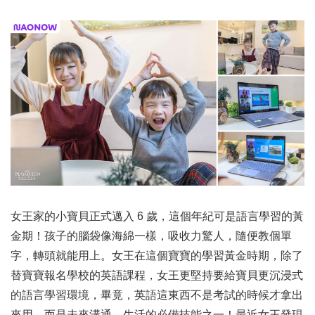
女王家的小寶貝正式邁入 6 歲，這個年紀可是語言學習的黃
金期！孩子的腦袋像海綿一樣，吸收力驚人，隨便教個單
字，轉頭就能用上。女王在這個寶寶的學習黃金時期，除了
替寶寶報名學校的英語課程，女王更堅持要給寶貝更沉浸式
的語言學習環境，畢竟，英語這東西不是考試的時候才拿出
來用，而是未來溝通、生活的必備技能之一！最近女王發現