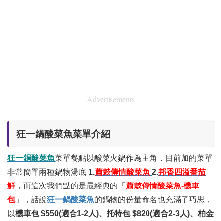
Advertisements
狂一鍋酸菜魚菜單介紹
狂一鍋酸菜魚
菜單餐點以酸菜火鍋作為主角，目前加的菜單
非常簡單兩種鍋物湯底
1.
蕭鼓傳情酸菜魚
2.
邦香四溢番茄
鮮
，而這次我們點的是最經典的「
蕭鼓傳情酸菜魚-機車
包
」，話說
狂一鍋酸菜魚
的鍋物的份量命名也充滿了巧思，
以
機車包 $550(適合1-2人)、托特包 $820(適合2-3人)、柏金