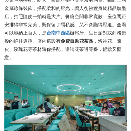
與金色的搭配，給人一種高雅卻不失活潑的感覺。牆面上的
金屬線條裝飾，搭配柔和的燈光，讓人彷彿置身於精品旗艦
店，拍照隨便一拍就是大片。餐廳空間非常寬敞，座位間距
安排得非常完美，既保留了隱私感，又不會顯得壓迫。全場
可以容納上百人，是
台南中西區
辦尾牙、生日派對或商務聚
餐的絕佳選擇。店內還設有
免費自助花茶區
，洛神花、陳
皮、玫瑰花等茶材隨你搭配，邊喝花茶邊等餐，輕鬆又愜
意。