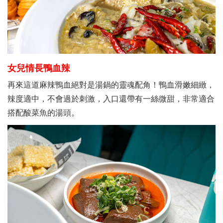
女兒情長鴨血辣
再來這道麻辣鴨血絕對是湯鍋的靈魂配角！鴨血滑嫩細緻，
辣度適中，不會過於刺激，入口還帶有一絲微甜，非常適合
搭配酸菜魚的湯頭。