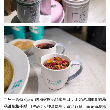
而狂一鍋特別設計的獨家飲品非常爽口，比如酸甜開胃的
易
品清新梅子醋
，喝完讓人神清氣爽，還能解膩。而充滿濃郁