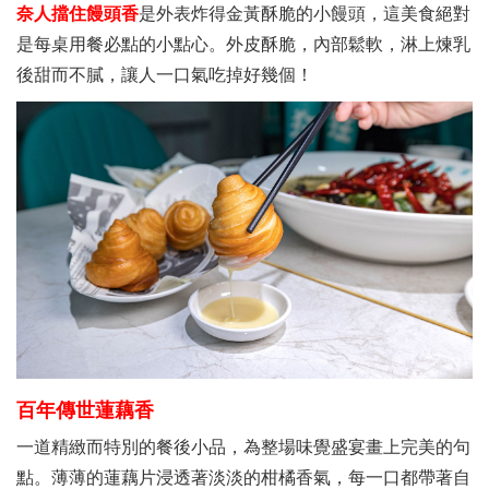
奈人擋住饅頭香
是外表炸得金黃酥脆的小饅頭，這美食絕對
是每桌用餐必點的小點心。外皮酥脆，內部鬆軟，淋上煉乳
後甜而不膩，讓人一口氣吃掉好幾個！
百年傳世蓮藕香
一道精緻而特別的餐後小品，為整場味覺盛宴畫上完美的句
點。薄薄的蓮藕片浸透著淡淡的柑橘香氣，每一口都帶著自