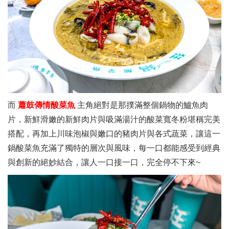
而
蕭鼓傳情酸菜魚
主角絕對是那撲滿整個鍋物的鱸魚肉
片，新鮮滑嫩的新鮮肉片與吸滿湯汁的酸菜寬冬粉堪稱完美
搭配，再加上川味泡椒與嫩口的豬肉片與各式蔬菜，讓這一
鍋酸菜魚充滿了獨特的層次與風味，每一口都能感受到經典
與創新的絕妙結合，讓人一口接一口，完全停不下來~