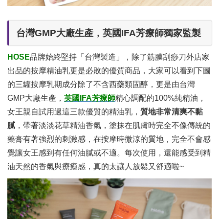
台灣GMP大廠生產，英國IFA芳療師獨家監製
HOSE
品牌始終堅持「台灣製造」，除了筋膜刮痧刀外店家
出品的按摩精油乳更是必敗的優質商品，大家可以看到下圖
的三罐按摩乳期成分除了不含西藥類固醇，更是由台灣
GMP大廠生產，
英國IFA芳療師
精心調配的100%純精油，
女王親自試用過這三款優質的精油乳，
質地非常清爽不黏
膩
，帶著淡淡花草精油香氣，塗抹在肌膚時完全不像傳統的
藥膏有著強烈的刺激感，在按摩時微涼的質地，完全不會感
覺讓女王感到有任何油膩或不適。每次使用，還能感受到精
油天然的香氣與療癒感，真的太讓人放鬆又舒適啦~