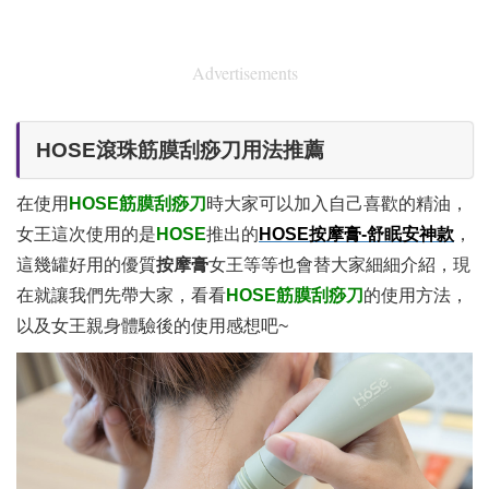
Advertisements
HOSE滾珠筋膜刮痧刀用法推薦
在使用
HOSE筋膜刮痧刀
時大家可以加入自己喜歡的精油，
女王這次使用的是
HOSE
推出的
HOSE按摩膏-舒眠安神款
，
這幾罐好用的優質
按摩膏
女王等等也會替大家細細介紹，現
在就讓我們先帶大家，看看
HOSE筋膜刮痧刀
的使用方法，
以及女王親身體驗後的使用感想吧~