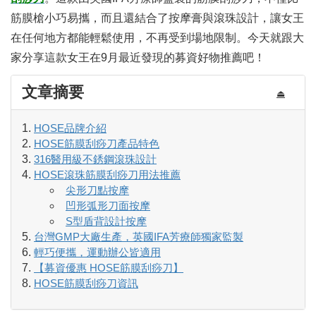
筋膜槍小巧易攜，而且還結合了按摩膏與滾珠設計，讓女王
在任何地方都能輕鬆使用，不再受到場地限制。今天就跟大
家分享這款女王在9月最近發現的募資好物推薦吧！
文章摘要
⏏
HOSE品牌介紹
HOSE筋膜刮痧刀產品特色
316醫用級不銹鋼滾珠設計
HOSE滾珠筋膜刮痧刀用法推薦
尖形刀點按摩
凹形弧形刀面按摩
S型盾背設計按摩
台灣GMP大廠生產，英國IFA芳療師獨家監製
輕巧便攜，運動辦公皆適用
【募資優惠 HOSE筋膜刮痧刀】
HOSE筋膜刮痧刀資訊