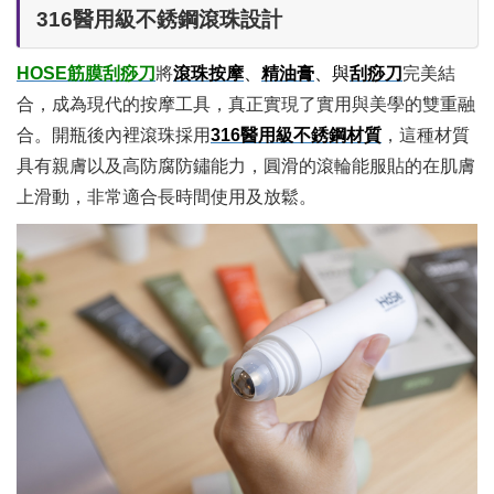
316醫用級不銹鋼滾珠設計
HOSE筋膜刮痧刀
將
滾珠按摩
、
精油膏
、與
刮痧刀
完美結
合，成為現代的按摩工具，真正實現了實用與美學的雙重融
合。開瓶後內裡滾珠採用
316醫用級不銹鋼材質
，這種材質
具有親膚以及高防腐防鏽能力，圓滑的滾輪能服貼的在肌膚
上滑動，非常適合長時間使用及放鬆。