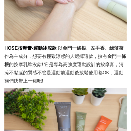
HOSE按摩膏-運動冰涼款
以
金門一條根
、
左手香
、
綠薄荷
作為主成分，想要有極致涼感的人選擇這款，擁有
金門一條
根
的按摩乳準沒錯! 它是專為高強度運動設計的按摩膏，清
涼不黏膩的質感不管是運動前運動後放鬆使用都OK，運動
族們快帶上一罐吧!